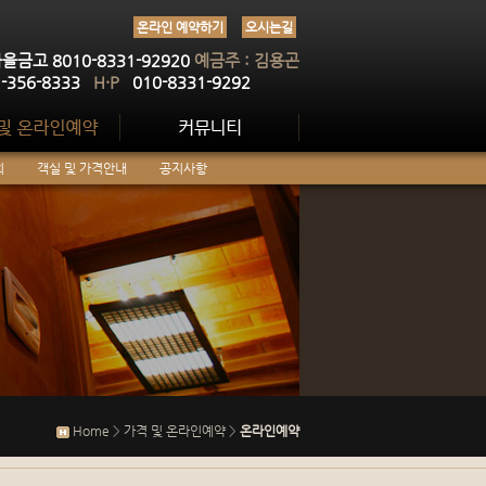
온라인 예약하기
오시는길
을금고 8010-8331-92920
예금주 : 김용곤
1-356-8333
H·P
010-8331-9292
회
객실 및 가격안내
공지사항
Home
>
가격 및 온라인예약
>
온라인예약