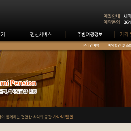
계좌안내
새마
예약문의
06
온라인예약
예약확인 및 조
가마미펜션
관이 함께하는 편안한 휴식의 공간