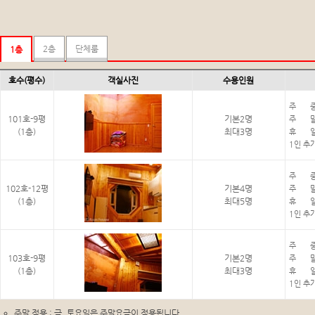
2층
단체룸
1층
호수(평수)
객실사진
수용인원
주 중 :
101호-9평
기본2명
주 말 :
(1층)
최대3명
휴 일 :
1인 추가
주 중 :
102호-12평
기본4명
주 말 :
(1층)
최대5명
휴 일 :
1인 추가
주 중 :
103호-9평
기본2명
주 말 :
(1층)
최대3명
휴 일 :
1인 추가
주말 적용 : 금, 토요일은 주말요금이 적용됩니다.