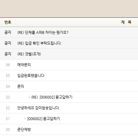
번호
제 목
공지
(RE) 단체룸 A와B 차이는 뭔가요?
공지
(RE) 입금 확인 부탁드립니다.
공지
(RE) 갯벌(조개)
36
예약문의
35
입금완료했읍니다
34
문의
33
└
(RE)
[006002]
묻고답하기
32
안녕하세요 감미참숯입니다.
31
└
[006002]
묻고답하기
30
준단체방