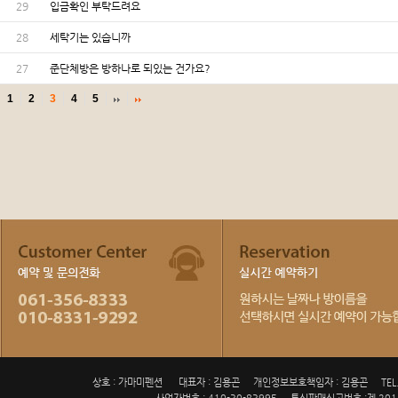
29
입금확인 부탁드려요
28
세탁기는 있습니까
27
준단체방은 방하나로 되있는 건가요?
1
2
3
4
5
상호 : 가마미펜션
대표자 : 김용곤
개인정보보호책임자 : 김용곤
TEL